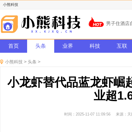
小熊科技
长江设计集
男子住酒店
新两江，新
首页
头条
业界
科技
互联
第六届广东
保姆机器人
小熊科技
>
头条
>
长江设计集
小龙虾替代品蓝龙虾崛
男子住酒店
业超1.
新两江，新
第六届广东
时间：2025-11-07 11:09:56
来源：天