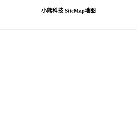
小熊科技 SiteMap地图